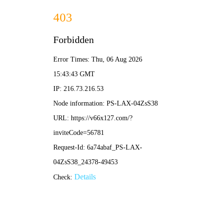
香港宝典现场直播-全年资料免费大全
本公司提供专业的超声波焊接机、高周波熔接机等塑焊解决方
案！
加入收藏
|
网站地图
|
在线留言
|
联系铭扬
网站首页
香港宝典现场直播焊接机
铭扬高周波熔接机
产品中心
应用领域