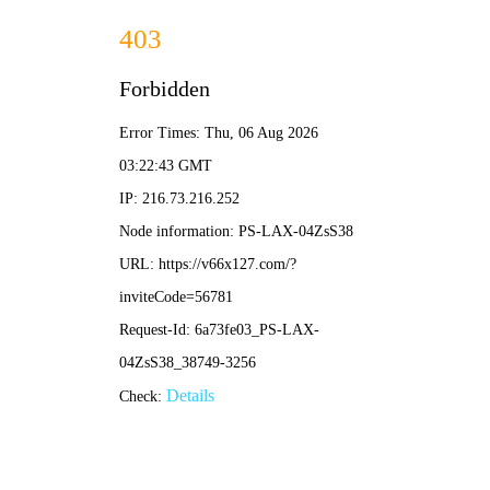
香港宝典现场直播-全年资料免费大全
本公司提供专业的超声波焊接机、高周波熔接机等塑焊解决方
案！
加入收藏
|
网站地图
|
在线留言
|
联系铭扬
网站首页
香港宝典现场直播焊接机
铭扬高周波熔接机
产品中心
应用领域