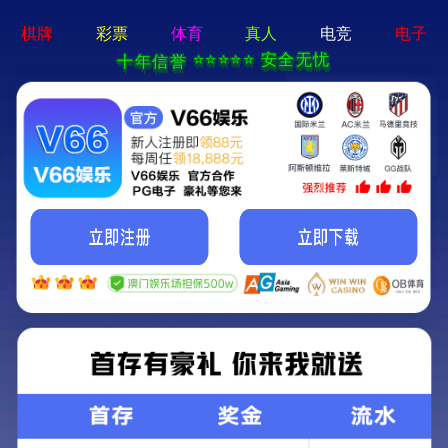
香港宝典现场直播-全年资料免费大全
本公司提供专业的超声波焊接机、高周波熔接机等塑焊解决方
案！
加入收藏
|
网站地图
|
在线留言
|
联系铭扬
网站首页
香港宝典现场直播焊接机
铭扬高周波熔接机
产品中心
应用领域