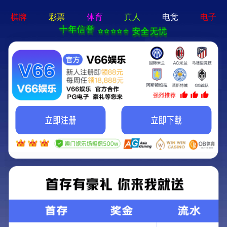
香港宝典现场直播-全年资料免费大全
本公司提供专业的超声波焊接机、高周波熔接机等塑焊解决方
案！
加入收藏
|
网站地图
|
在线留言
|
联系铭扬
网站首页
香港宝典现场直播焊接机
铭扬高周波熔接机
产品中心
应用领域