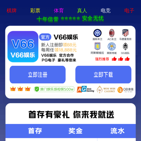
香港宝典现场直播-全年资料免费大全
本公司提供专业的超声波焊接机、高周波熔接机等塑焊解决方
案！
加入收藏
|
网站地图
|
在线留言
|
联系铭扬
网站首页
香港宝典现场直播焊接机
铭扬高周波熔接机
产品中心
应用领域