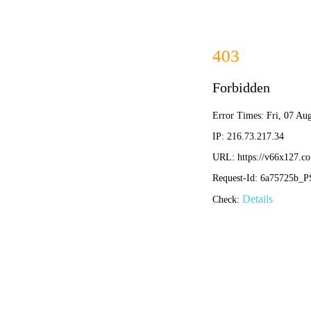
本公司提供专业的超声波焊接机、高周波熔接机等塑焊解决方
加入收藏
|
网站地图
|
在线留言
|
联系铭扬
网站首页
香港宝典现场直播焊接机
铭扬高周波熔接机
产品中心
应用领域