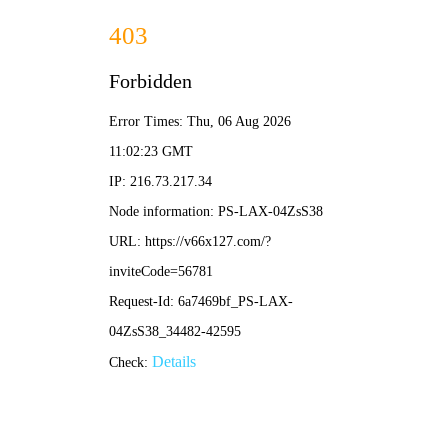
香港宝典现场直播-全年资料免费大全
本公司提供专业的超声波焊接机、高周波熔接机等塑焊解决方
案！
加入收藏
|
网站地图
|
在线留言
|
联系铭扬
网站首页
香港宝典现场直播焊接机
铭扬高周波熔接机
产品中心
应用领域