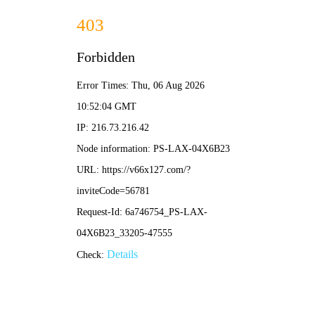
香港宝典现场直播-全年资料免费大全
本公司提供专业的超声波焊接机、高周波熔接机等塑焊解决方
案！
加入收藏
|
网站地图
|
在线留言
|
联系铭扬
网站首页
香港宝典现场直播焊接机
铭扬高周波熔接机
产品中心
应用领域