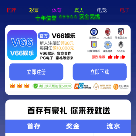
香港宝典现场直播-全年资料免费大全
本公司提供专业的超声波焊接机、高周波熔接机等塑焊解决方
案！
加入收藏
|
网站地图
|
在线留言
|
联系铭扬
网站首页
香港宝典现场直播焊接机
铭扬高周波熔接机
产品中心
应用领域