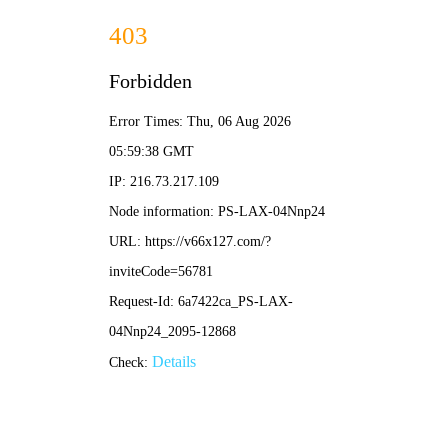
香港宝典现场直播-全年资料免费大全
本公司提供专业的超声波焊接机、高周波熔接机等塑焊解决方
案！
加入收藏
|
网站地图
|
在线留言
|
联系铭扬
网站首页
香港宝典现场直播焊接机
铭扬高周波熔接机
产品中心
应用领域