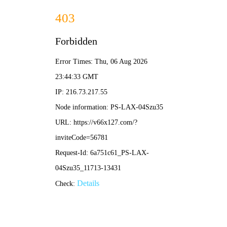
香港宝典现场直播-全年资料免费大全
本公司提供专业的超声波焊接机、高周波熔接机等塑焊解决方
案！
加入收藏
|
网站地图
|
在线留言
|
联系铭扬
网站首页
香港宝典现场直播焊接机
铭扬高周波熔接机
产品中心
应用领域