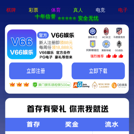
香港宝典现场直播-全年资料免费大全
本公司提供专业的超声波焊接机、高周波熔接机等塑焊解决方
案！
加入收藏
|
网站地图
|
在线留言
|
联系铭扬
网站首页
香港宝典现场直播焊接机
铭扬高周波熔接机
产品中心
应用领域