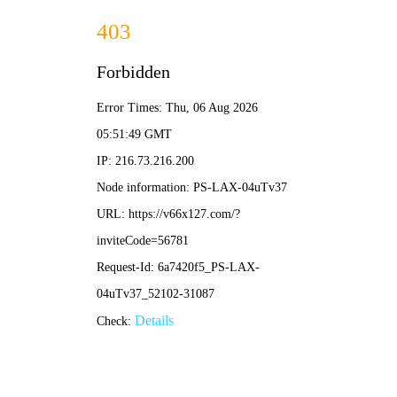
香港宝典现场直播-全年资料免费大全
本公司提供专业的超声波焊接机、高周波熔接机等塑焊解决方
案！
加入收藏
|
网站地图
|
在线留言
|
联系铭扬
网站首页
香港宝典现场直播焊接机
铭扬高周波熔接机
产品中心
应用领域